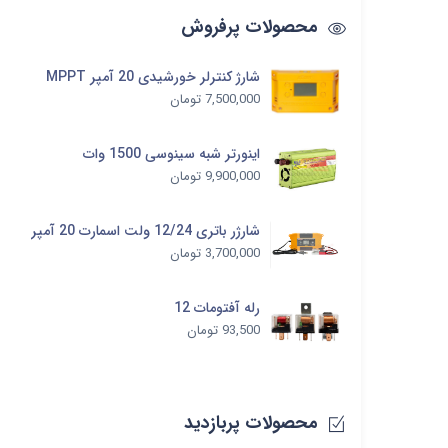
محصولات پرفروش
شارژ کنترلر خورشیدی 20 آمپر MPPT
7,500,000
تومان
اینورتر شبه سینوسی 1500 وات
9,900,000
تومان
شارژر باتری 12/24 ولت اسمارت 20 آمپر
3,700,000
تومان
رله آفتومات 12
93,500
تومان
محصولات پربازدید