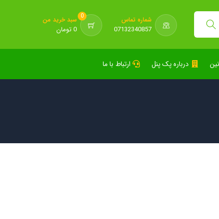
0
شماره تماس
سبد خرید من
07132340857
0 تومان
نین
درباره پک پنل
ارتباط با ما