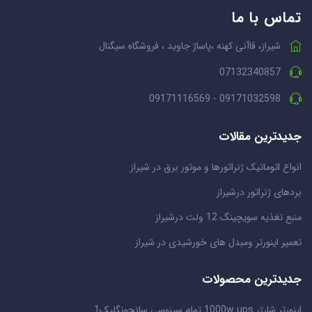
تماس با ما
شیراز، قاآنی کهنه ،پاساژ جاوید ، فروشگاه سیگنال
07132340857
09171032598 - 09171116569
جدیدترین مقالات
انواع اتوماتیک ژنراتورها و موتور برق در شیراز
بردهای ژنراتور درشیراز
منبع تغذیه سویچینگ 12 ولت درشیراز
تعمیر اینورتر ومبدل های خورشیدی در شیراز
جدیدترین محصولات
اینورتر شارژر 1000w ups تمام سینوسی سانچونگلیک1