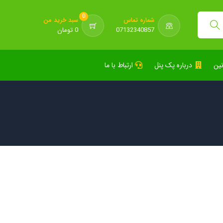
0
شماره تماس
سبد خرید من
07132340857
0 تومان
نین
درباره پک پنل
ارتباط با ما