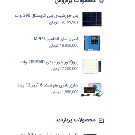
محصولات پرفروش
پنل خورشیدی پلی کریستال 390 وات
19,199,981
تومان
کنترل شارژ 60آمپر MPPT
18,850,000
تومان
پروِژکتور خورشیدی 200SMD وات
7,200,000
تومان
شارژر باتری هوشمند 6 آمپر 12 ولت
1,850,000
تومان
محصولات پربازدید