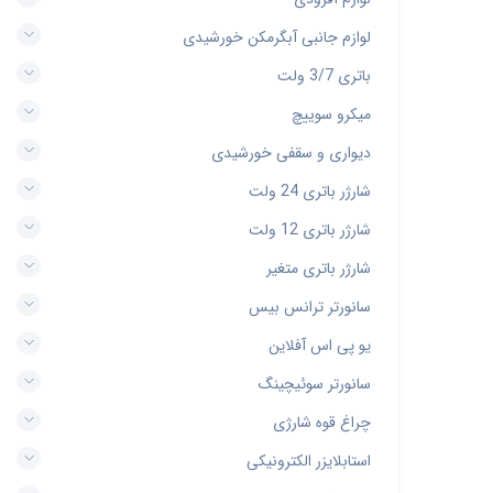
لوازم جانبی آبگرمکن خورشیدی
باتری 3/7 ولت
میکرو سوییچ
دیواری و سقفی خورشیدی
شارژر باتری 24 ولت
شارژر باتری 12 ولت
شارژر باتری متغیر
سانورتر ترانس بیس
یو پی اس آفلاین
سانورتر سوئیچینگ
چراغ قوه شارژی
استابلایزر الکترونیکی