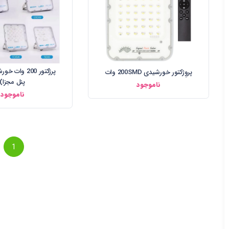
پرژکتور 200 وا
پروِژکتور خورشیدی 200SMD وات
پنل مجزا)
ناموجود
ناموجود
1