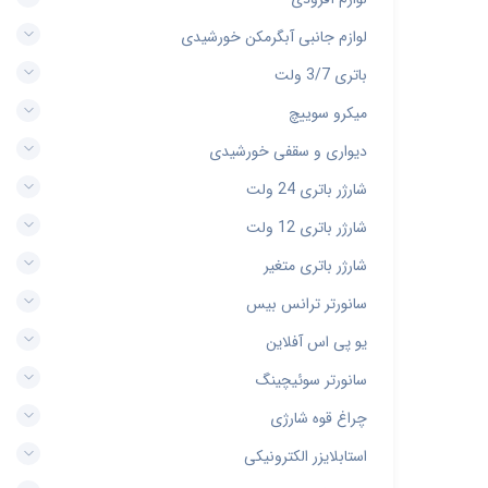
لوازم جانبی آبگرمکن خورشیدی
باتری 3/7 ولت
میکرو سوییچ
دیواری و سقفی خورشیدی
شارژر باتری 24 ولت
شارژر باتری 12 ولت
شارژر باتری متغیر
سانورتر ترانس بیس
یو پی اس آفلاین
سانورتر سوئیچینگ
چراغ قوه شارژی
استابلایزر الکترونیکی