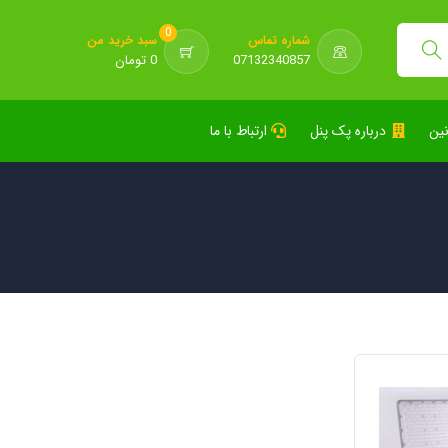
0
شماره تماس
سبد خرید من
07132340857
0 تومان
نین
درباره پک پنل
ارتباط با ما