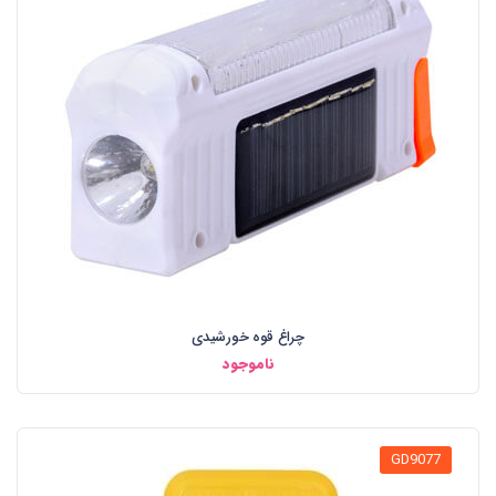
چراغ قوه خورشیدی
ناموجود
GD9077