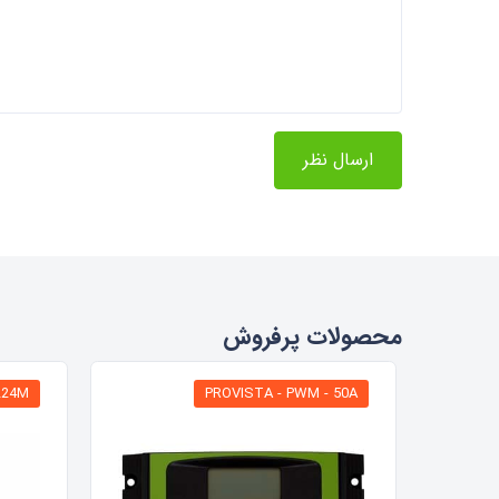
ارسال نظر
محصولات پرفروش
224M
PROVISTA - PWM - 50A