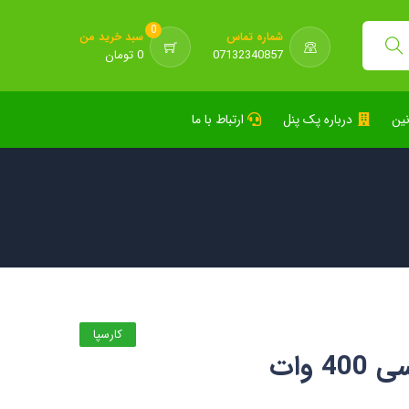
0
شماره تماس
سبد خرید من
07132340857
0 تومان
نین
درباره پک پنل
ارتباط با ما
کارسپا
 وات