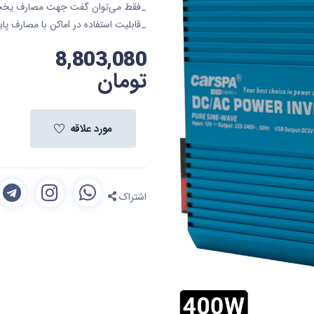
_فقط می‌توان گفت جهت مصارف یخچا
_قابلیت استفاده در اماکن با مصارف پای
8,803,080
تومان
مورد علاقه
اشتراک